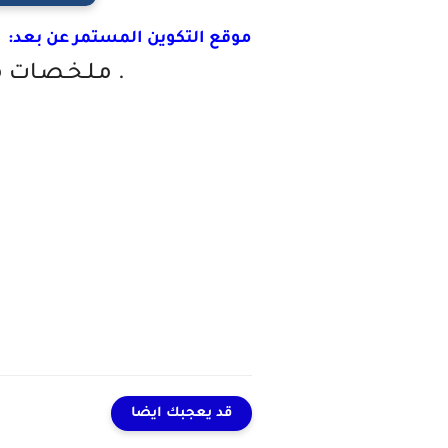
موقع التكوين المستمر عن بعد:
مـلـخـصـات مـركـزة فـي عـلـوم الـتـربـيـة لجميـع الـمهتـميـن بـحـقـل الـتـربـيـة .
قد يعجبك ايضا