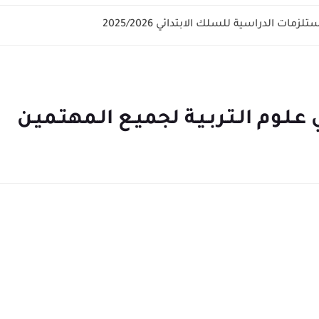
زمات الدراسية للسلك الابتدائي 2025/2026
عـلـوم الـتـربـيـة لجميـع الـمهتـميـن