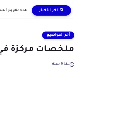
عدة تقويم المستل
📁 آخر الأخبار
آخر المواضيع
مـلـخـصـات مـركـزة فـي 
منذ 9 سنة