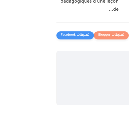
pédagogiques d'une leçon
de...