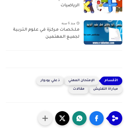
الرياضيات
منذ 6 سنة
مـلـخـصـات مـركـزة فـي عـلـوم الـتـربـيـة
لجميـع الـمهتـميـن
الإمتحان المهني
ذ علي بودوار
مباراة التفتيش
مقالات