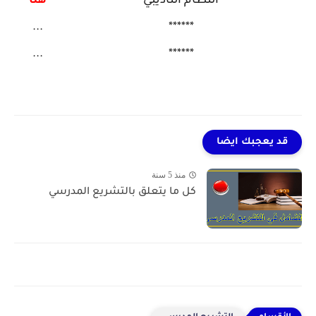
النظام التأديبي
هنا
...
******
...
******
قد يعجبك ايضا
منذ 5 سنة
كل ما يتعلق بالتشريع المدرسي