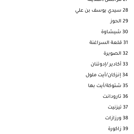
27 مراكش/المدينة
28 سيدي يوسف بن علي
29 الحوز
30 شيشاوة
31 قلعة السراغنة
32 الصويرة
33 أكادير /إدوتنان
34 إنزكان/أيت ملول
35 شتوكة/أيت بها
36 تارودانت
37 تيزنيت
38 ورزازات
39 زاكورة