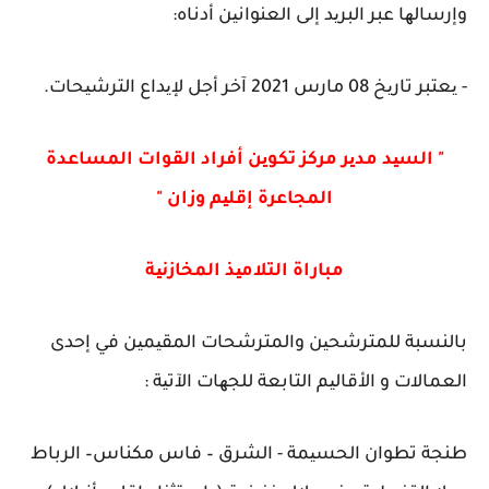
وإرسالھا عبر البرید إلى العنوانین أدناه:
- یعتبر تاریخ 08 مارس 2021 آخر أجل لإیداع الترشیحات.
" السید مدیر مركز تكوین أفراد القوات المساعدة
المجاعرة إقلیم وزان "
مباراة التلامیذ المخازنیة
بالنسبة للمترشحین والمترشحات المقیمین في إحدى
العمالات و الأقالیم التابعة للجھات الآتیة :
طنجة تطوان الحسیمة - الشرق – فاس مكناس– الرباط