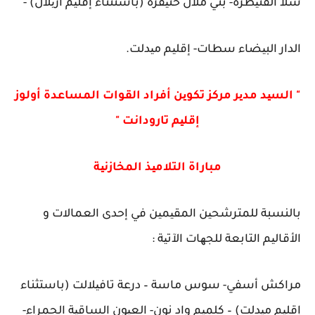
سلا القنیطرة- بني ملال خنیفرة (باستثناء إقلیم أزیلال) -
الدار البیضاء سطات- إقلیم میدلت.
" السید مدیر مركز تكوین أفراد القوات المساعدة أولوز
إقلیم تارودانت "
مباراة التلامیذ المخازنیة
بالنسبة للمترشحین المقیمین في إحدى العمالات و
الأقالیم التابعة للجھات الآتیة :
مراكش أسفي- سوس ماسة – درعة تافیلالت (باستثناء
إقلیم میدلت) – كلمیم واد نون- العیون الساقیة الحمراء-