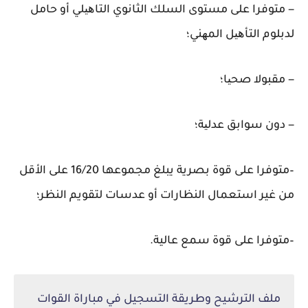
− متوفرا على مستوى السلك الثانوي التاھیلي أو حامل
لدبلوم التأھیل المھني؛
− مقبولا صحیا؛
− دون سوابق عدلیة؛
–متوفرا على قوة بصرية يبلغ مجموعها 16/20 على الأقل
من غير استعمال النظارات أو عدسات لتقويم النظر؛
–
متوفرا على قوة سمع عالية.
ملف الترشيح وطريقة التسجيل في مباراة القوات