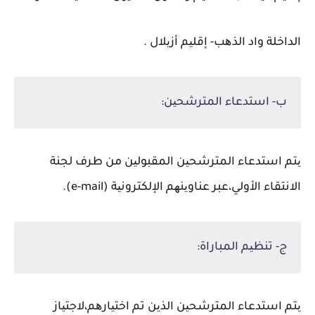
الداخلة واد الذھب- إقلیم أزیلال .
ب- استدعاء المترشحین:
یتم استدعاء المترشحین المقبولین من طرف لجنة
الانتقاء الأولي،عبر عناوینھم الإلكترونیة
(e-mail)
.
ج- تنظیم المباراة:
یتم استدعاء المترشحین الذین تم اختیارھم،لاجتیاز