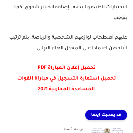
الاختبارات الطبیة و البدنیة ، إضافة لاختبار شفوي، كما
یتوجب
علیھم اصطحاب لوازمھم الشخصیة والریاضة. یتم ترتیب
الناجحین اعتمادا على المعدل العام النھائي
تحميل إعلان المباراة
PDF
تحميل استمارة التسجيل في مباراة القوات
المساعدة المخازنية 2021
قد يعجبك ايضا
منذ 2 سنة