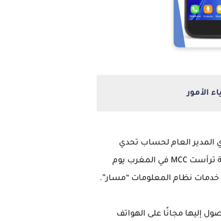
ري المدير العام لحساب تحدي
الألفية – وكالة المغرب (MCA-Morocco) ، وكاري مناهان نائبة المدير المقيم لمؤسسة تحدي الألفية ترأست MCC في المغرب يوم
يلها عبر الموقع الرسمي للوزارة www.men.gov.ma ويمكن الوصول إليها مجانًا على الهواتف