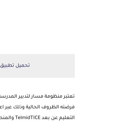
تحميل تطبيق مسار للتلام
تعتبر منظومة مسار لتدبير المدرسة
فرضته الظروف الحالية وذلك عبر ا
التعليم عن بعد TelmidTICE والمنصات التعليمية الرسمية بالمغرب والذي يمكنكم العودة اليه