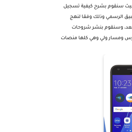
حيث سنقوم بشرح كيفية تسجيل
بيق الرسمي وذلك وفقا لنهج
ثة وقد قمنا سابقا بشرح منصة TelmidTICE للتعليم عن بعد، وسنقوم بنشر شروحات
درس ومسار ولي وهي كلها منصات