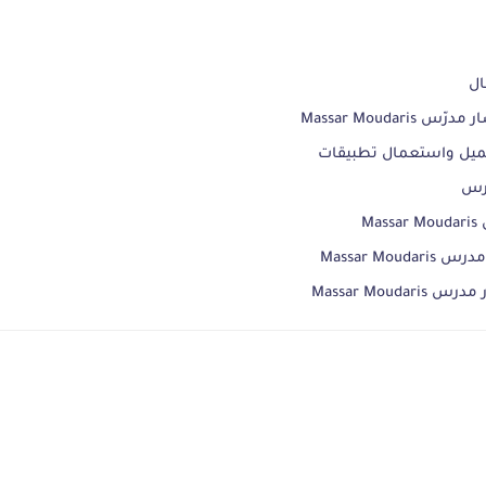
ال
Massar Mouda
M
Massar M
Massar Mou