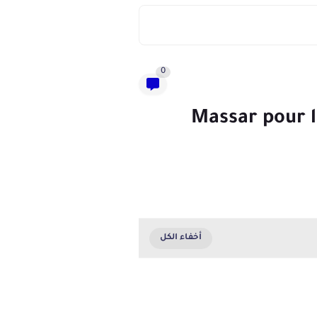
0
تطبيق مسار للتلاميذ والاساتذة واولياء الامور Massar pour le