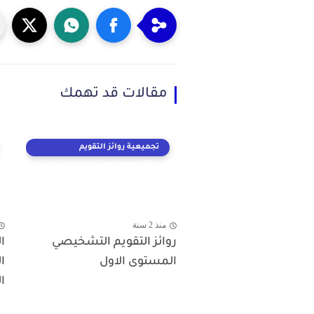
مقالات قد تهمك
تجميعية روائز التقويم
التشخيصي السنة الأولى ابتدائي
منذ 2 سنة
روائز التقويم التشخيصي
ا
المستوى الاول
ا
ال