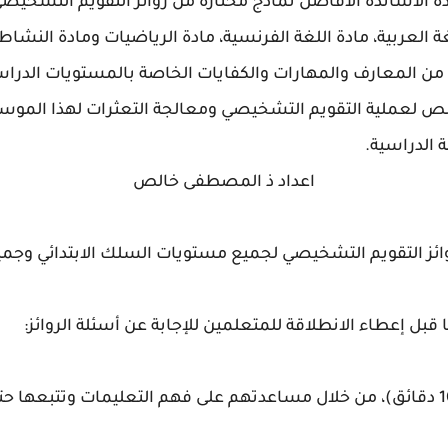
ة الأساتذة الأفاضل نماذج مختارة من روائز التقويم التشخيصي
ة العربية، مادة اللغة الفرنسية، مادة الرياضيات ومادة النشا
ن المعارف والمهارات والكفايات الخاصة بالمستويات الدراس
صص لعملية التقويم التشخيصي ومعالجة التعثرات لهذا الموس
 الدراسية.
اعداد ذ المصطفى خالص
ائز التقويم التشخيصي لجميع مستويات السلك الابتدائي وجميع
ا قبل إعطاء الانطلاقة للمتعلمين للإجابة عن أسئلة الروائز:
يجب تحضير التلاميذ لاجتياز الرائز (10 دقائق)، من خلال مساعدتهم على فهم التعليم