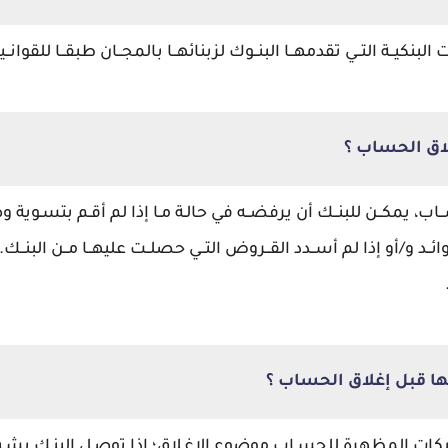
البنكيــة التــي تقدمهــا البنــوك لزبنائهــا بالمجــان طبقــا للقوانــ
اق الحساب ؟
ــاب، يمكــن للبنــك أن يرفضــه في حالـة مـا إذا لم أقـم بتسـوية و
ئــد و/أو إذا لم أســدد القــروض التــي حصلــت عليهــا مــن البنـ
ها قبل إغلاق الحساب ؟
شـيكات المظهرة للحسـاب موضوع الإغـلاق؛ إذا توصـل البنـك بش