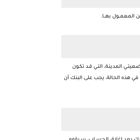
ين المعمــول بهــا.
ضعيتـي المدينـة، التـي قـد تكـون
ـك. في هذه الحالة، يجب على البنك أن
ـيك بعد إغلاق الحسـاب، سـيقوم