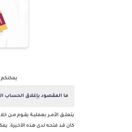
يمكنكم 
ما المقصود بإغلاق الحساب ال
يتعلــق الأمــر بعمليــة يقــوم مــن خ
كان قـد فتحـه لـدى هـذه الأخـيرة. ي