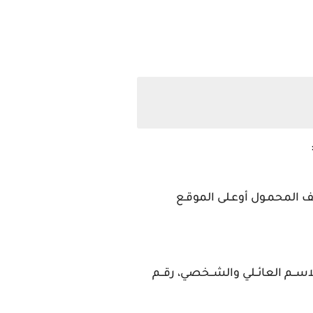
تف المحمـول أوعـلى الموقـع
لاســم العائــلي والشــخصي، رقــم