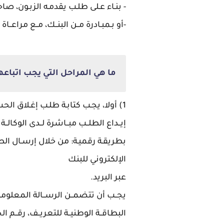
- بنـاء عـلى طلـب يقدمـه الزبـون، صا
-أو بـمبـادرة مــن البنــك، مــع مراعــاة
ما هي المراحل التي يجب اتباعه
1) أولا، يجـب كتابـة طلـب إغـلاق الحسـاب وتوقيعـه وتسـليمه للبنـك عـن طريـق إحـدى القنـوات الآتيـة:
إيــداع الطلــب مبــاشرة لــدى الوكالــة ا
بطريقـة رقميـة: من خلال إرسـال الطل
الإلكتروني للبنك
عبر البريد.
يجــب أن تتضمــن الرســالة المعلومــا
البطاقــة الوطنيــة للتعريــف، رقــم الحس