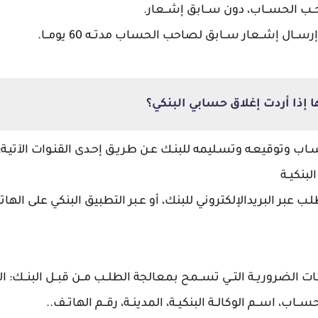
حــب الحســاب، دون ســابق إشــعار.
 إرســال إشــعار ســابق لصاحب الحساب مدتــه 60 يومــا.
ا إذا أردت إغلاق حسابي البنكي؟
لبنكيــة
ـب عبر البريدالإلكتروني للبنك، أو عـبر التطبيق البنكي على الها
ت الضروريــة التــي تســمح بمعالجة الطلــب مــن قبــل البنــك: ا
ــاب، اســم الوكالــة البنكيــة، المدينــة، رقــم الهاتــف..