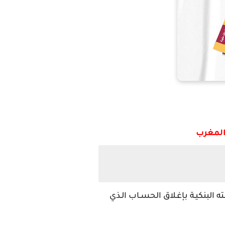
المغرب
ـته البنكيـة بإغـلاق الحسـاب الـذي