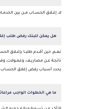
لا، إغــلاق الحســاب مــن بين الخدمــات 
هل يمكن للبنك رفض طلب إغل
نعــم، حين أقــدم طلبــا بإغــلاق الحس
ناتجـة عــن مصاريــف، وعمــولات، وفوا
يحدد أسـباب رفض إغلاق الحسـاب.
ما هي الخطوات الواجب مراعات
التأكـد مـن تسـوية مبالـغ جميع ال