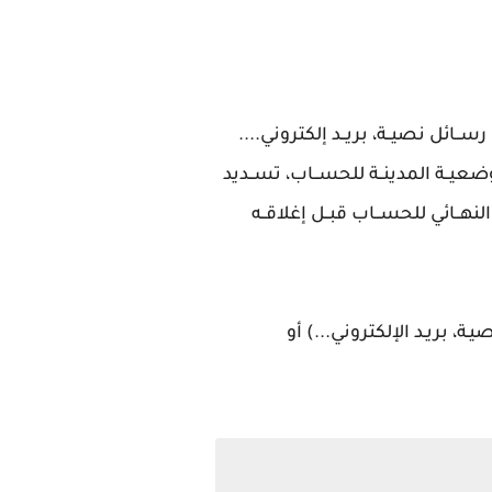
رســائل نصيــة، بريــد إلكتروني....
لوضعيــة المدينــة للحســاب، تســديد
 النهــائي للحســاب قبــل إغلاقــه
، بريـد الإلكتروني...) أو