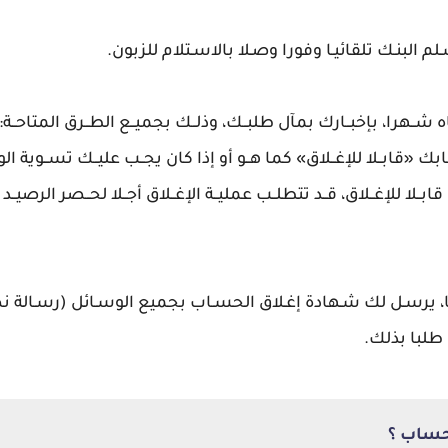
اه شــهرا، بإخبــارك بمآل طلبــك، وذلــك بجميــع الطــرق المتاحــة: 
ـابك «قابــلا للإغــلاق» كما هــو أو إذا كان يجــب عليــك تســوية ا
ــلا للإغــلاق، قــد تتطلــب عمليــة الإغــلاق أجــلا لحــصر الرصيــد
، يرسـل لك شـهادة إغـلاق الحسـاب بجميع الوسـائل (رسـالة نصيـة
طلبا بذلك.
حساب ؟