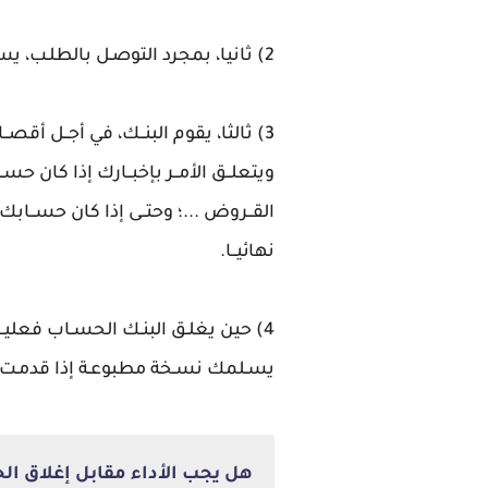
2) ثانيا، بمجرد التوصـل بالطلـب، يسـلم البنـك تلقائيـا وفورا وصـلا بالاسـتلام للزبون.
3) ثالثا، يقوم البنــك، في أجــل أقصــ
ويتعلــق الأمــر بإخبــارك إذا كان حسـ
القــروض ...؛ وحتــى إذا كان حســابك قاب
نهائيــا.
4) حين يغلـق البنـك الحسـاب فعليـا
يسـلمك نسـخة مطبوعـة إذا قدمـت 
هل يجب الأداء مقابل إغلاق ال