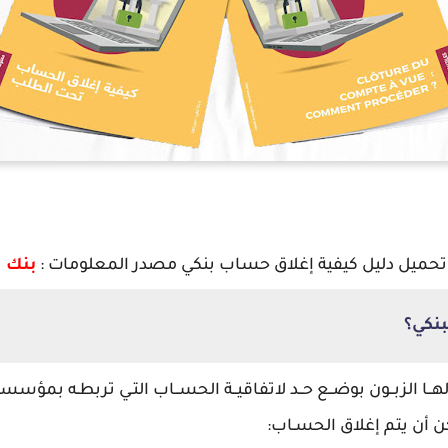
تحميل دليل كيفية
إغلاق حساب بنكي
مصدر المعلومات :
بنك 
بنكي؟
لالهــا الزبــون بوضــع حــد لاتفاقيــة الحســاب التـي تربطـه بمؤسس
مكن أن يتم إغلاق الحسـاب: