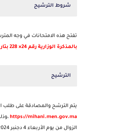
شروط الترشيح
تفتح هذه الامتحانات في وجه المت
بالمذكرة الوزارية رقم 24× 228 بتاريخ 20 نونبر 2024 في شأن تنظيم امتحانات الكفاءة المهنية برسم سنة 2024
الترشيح
يتم الترشح والمصادقة على طلب الترش
https://mihani.men.gov.ma
الزوال من يوم الأربعاء 4 دجنبر 2024.